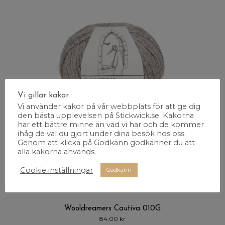
Vi gillar kakor
Vi använder kakor på vår webbplats för att ge dig
den bästa upplevelsen på Stickwick.se. Kakorna
har ett bättre minne än vad vi har och de kommer
ihåg de val du gjort under dina besök hos oss.
Genom att klicka på Godkänn godkänner du att
alla kakorna används.
Cookie inställningar
Godkänn
Wooldreamers Cautiva 010G
84,00
kr