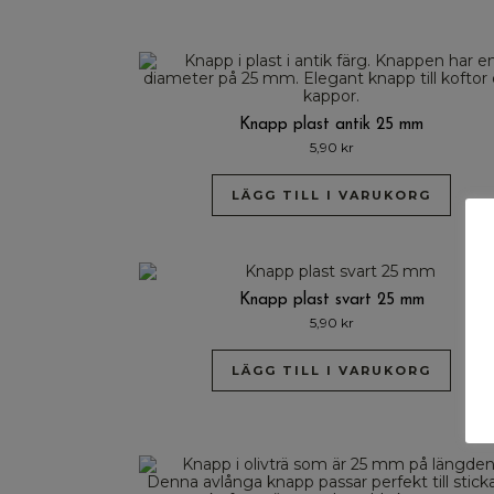
Knapp plast antik 25 mm
5,90
kr
LÄGG TILL I VARUKORG
Knapp plast svart 25 mm
5,90
kr
LÄGG TILL I VARUKORG