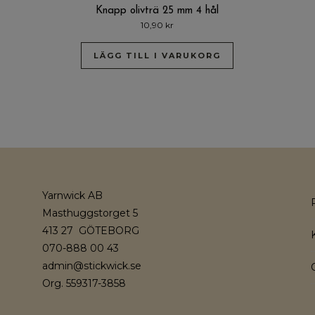
Knapp olivträ 25 mm 4 hål
10,90
kr
LÄGG TILL I VARUKORG
Yarnwick AB
Masthuggstorget 5
413 27 GÖTEBORG
070-888 00 43
admin@stickwick.se
Org. 559317-3858