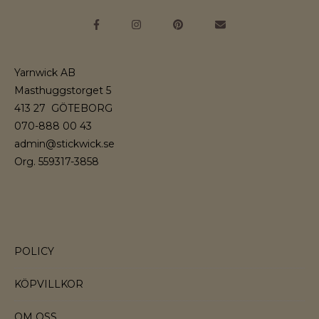
Yarnwick AB
Masthuggstorget 5
413 27 GÖTEBORG
070-888 00 43
admin@stickwick.se
Org. 559317-3858
POLICY
KÖPVILLKOR
OM OSS