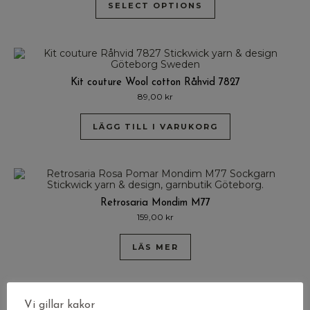
SELECT OPTIONS
Kit couture Wool cotton Råhvid 7827
89,00
kr
LÄGG TILL I VARUKORG
Retrosaria Mondim M77
159,00
kr
LÄS MER
Vi gillar kakor