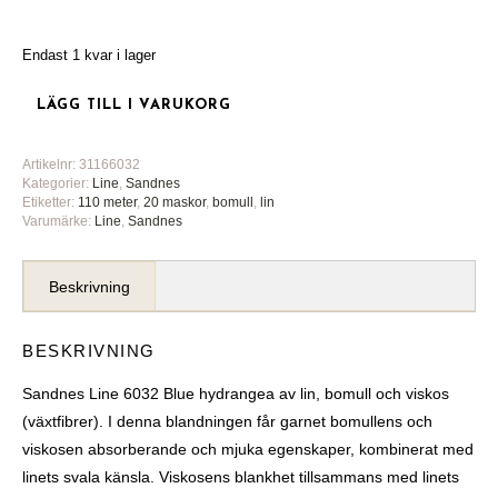
Endast 1 kvar i lager
LÄGG TILL I VARUKORG
Artikelnr:
31166032
Kategorier:
Line
,
Sandnes
Etiketter:
110 meter
,
20 maskor
,
bomull
,
lin
Varumärke:
Line
,
Sandnes
Beskrivning
BESKRIVNING
Sandnes Line 6032 Blue hydrangea av lin, bomull och viskos
(växtfibrer). I denna blandningen får garnet bomullens och
viskosen absorberande och mjuka egenskaper, kombinerat med
linets svala känsla. Viskosens blankhet tillsammans med linets