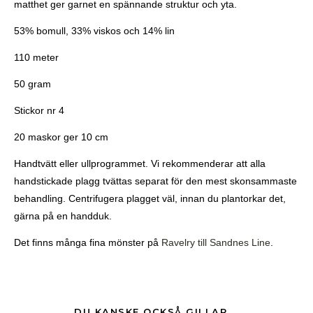
matthet ger garnet en spännande struktur och yta.
53% bomull, 33% viskos och 14% lin
110 meter
50 gram
Stickor nr 4
20 maskor ger 10 cm
Handtvätt eller ullprogrammet. Vi rekommenderar att alla
handstickade plagg tvättas separat för den mest skonsammaste
behandling. Centrifugera plagget väl, innan du plantorkar det,
gärna på en handduk.
Det finns många fina mönster på
Ravelry till Sandnes Line
.
DU KANSKE OCKSÅ GILLAR …