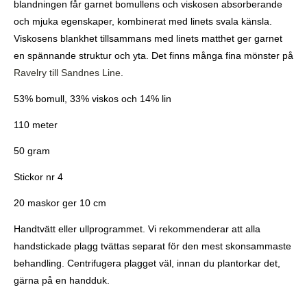
blandningen får garnet bomullens och viskosen absorberande
och mjuka egenskaper, kombinerat med linets svala känsla.
Viskosens blankhet tillsammans med linets matthet ger garnet
en spännande struktur och yta. Det finns många fina mönster på
Ravelry till Sandnes Line
.
53% bomull, 33% viskos och 14% lin
110 meter
50 gram
Stickor nr 4
20 maskor ger 10 cm
Handtvätt eller ullprogrammet. Vi rekommenderar att alla
handstickade plagg tvättas separat för den mest skonsammaste
behandling. Centrifugera plagget väl, innan du plantorkar det,
gärna på en handduk.