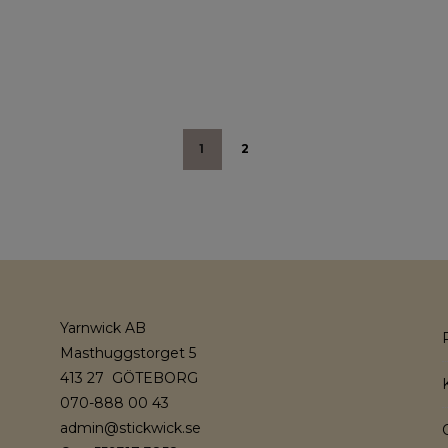
1
2
Yarnwick AB
Masthuggstorget 5
413 27 GÖTEBORG
070-888 00 43
admin@stickwick.se