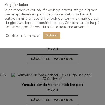
nge
Yarnwick Blenda Gotland Brick by brick
Vi gillar kakor
79,00
kr
Vi använder kakor på vår webbplats för att ge dig den
bästa upplevelsen på Stickwick.se. Kakorna har ett
LÄGG TILL I VARUKORG
bättre minne än vad vi har och de kommer ihåg de val
du gjort under dina besök hos oss. Genom att klicka på
Godkänn godkänner du att alla kakorna används.
Cookie inställningar
Godkänn
Yarnwick Blenda Gotland Heartland
79,00
kr
LÄGG TILL I VARUKORG
Yarnwick Blenda Gotland High line park
79,00
kr
LÄGG TILL I VARUKORG