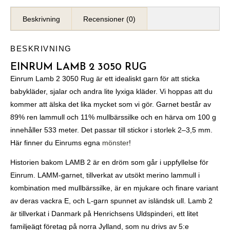
Beskrivning
Recensioner (0)
BESKRIVNING
EINRUM LAMB 2 3050 RUG
Einrum Lamb 2 3050 Rug
är ett idealiskt garn för att sticka
babykläder, sjalar och andra lite lyxiga kläder. Vi hoppas att du
kommer att älska det lika mycket som vi gör. Garnet består av
89% ren lammull och 11% mullbärssilke och en härva om 100 g
innehåller 533 meter. Det passar till stickor i storlek 2–3,5 mm.
Här finner du Einrums egna
mönster
!
Historien bakom LAMB 2 är en dröm som går i uppfyllelse för
Einrum. LAMM-garnet, tillverkat av utsökt merino lammull i
kombination med mullbärssilke, är en mjukare och finare variant
av deras vackra E, och L-garn spunnet av isländsk ull. Lamb 2
är tillverkat i Danmark på Henrichsens Uldspinderi, ett litet
familjeägt företag på norra Jylland, som nu drivs av 5:e