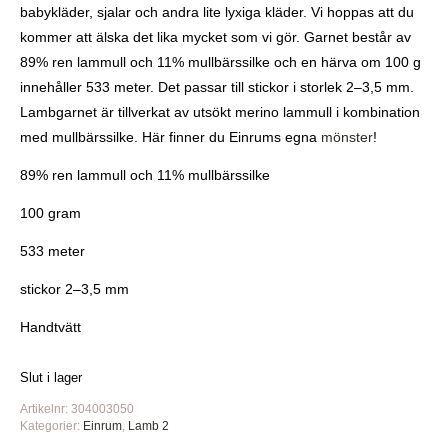
babykläder, sjalar och andra lite lyxiga kläder. Vi hoppas att du
kommer att älska det lika mycket som vi gör. Garnet består av
89% ren lammull och 11% mullbärssilke och en härva om 100 g
innehåller 533 meter. Det passar till stickor i storlek 2–3,5 mm.
Lambgarnet är tillverkat av utsökt merino lammull i kombination
med mullbärssilke. Här finner du Einrums egna
mönster
!
89% ren lammull och 11% mullbärssilke
100 gram
533 meter
stickor 2–3,5 mm
Handtvätt
Slut i lager
Artikelnr:
304003050
Kategorier:
Einrum
,
Lamb 2