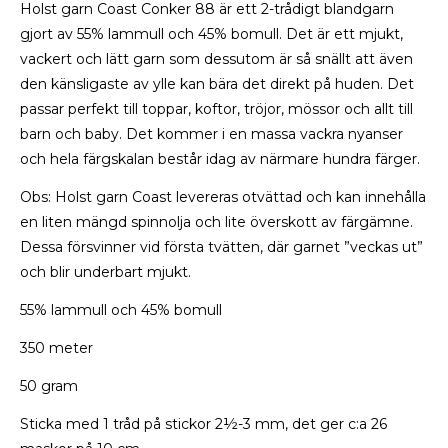
Holst garn Coast Conker 88 är ett 2-trådigt blandgarn
gjort av 55% lammull och 45% bomull. Det är ett mjukt,
vackert och lätt garn som dessutom är så snällt att även
den känsligaste av ylle kan bära det direkt på huden. Det
passar perfekt till toppar, koftor, tröjor, mössor och allt till
barn och baby. Det kommer i en massa vackra nyanser
och hela färgskalan består idag av närmare hundra färger.
Obs: Holst garn Coast levereras otvättad och kan innehålla
en liten mängd spinnolja och lite överskott av färgämne.
Dessa försvinner vid första tvätten, där garnet ”veckas ut”
och blir underbart mjukt.
55% lammull och 45% bomull
350 meter
50 gram
Sticka med 1 tråd på stickor 2½-3 mm, det ger c:a 26