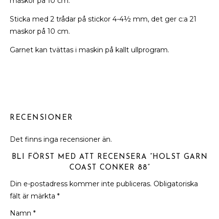
maskor på 10 cm.
Sticka med 2 trådar på stickor 4-4½ mm, det ger c:a 21
maskor på 10 cm.
Garnet kan tvättas i maskin på kallt ullprogram.
RECENSIONER
Det finns inga recensioner än.
BLI FÖRST MED ATT RECENSERA ”HOLST GARN
COAST CONKER 88”
Din e-postadress kommer inte publiceras.
Obligatoriska
fält är märkta
*
Namn
*