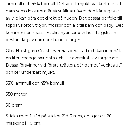
lammull och 45% bomull. Det är ett mjukt, vackert och lätt
garn som dessutom är så snällt att även den känsligaste
av ylle kan bära det direkt på huden. Det passar perfekt till
toppar, koftor, tröjor, mössor och allt till barn och baby. Det
kommer i en massa vackra nyanser och hela färgskalan
består idag av närmare hundra färger.
Obs: Holst garn Coast levereras otvättad och kan innehålla
en liten mängd spinnolja och lite överskott av färgämne.
Dessa försvinner vid första tvätten, där garnet ”veckas ut”
och blir underbart mjukt.
55% lammull och 45% bomull
350 meter
50 gram
Sticka med 1 tråd på stickor 2½-3 mm, det ger c:a 26
maskor på 10 cm.