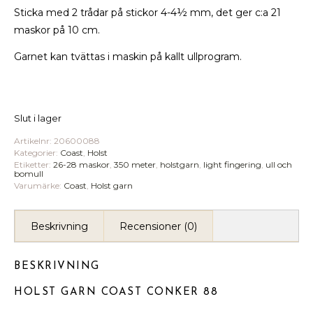
Sticka med 2 trådar på stickor 4-4½ mm, det ger c:a 21
maskor på 10 cm.
Garnet kan tvättas i maskin på kallt ullprogram.
Slut i lager
Artikelnr:
20600088
Kategorier:
Coast
,
Holst
Etiketter:
26-28 maskor
,
350 meter
,
holstgarn
,
light fingering
,
ull och
bomull
Varumärke:
Coast
,
Holst garn
Beskrivning
Recensioner (0)
BESKRIVNING
HOLST GARN COAST CONKER 88