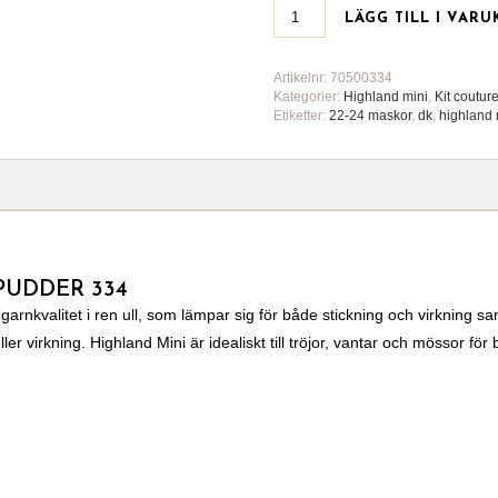
LÄGG TILL I VAR
Artikelnr:
70500334
Kategorier:
Highland mini
,
Kit coutur
Etiketter:
22-24 maskor
,
dk
,
highland 
PUDDER 334
arnkvalitet i ren ull, som lämpar sig för både stickning och virkning sam
ller virkning. Highland Mini är idealiskt till tröjor, vantar och mössor f