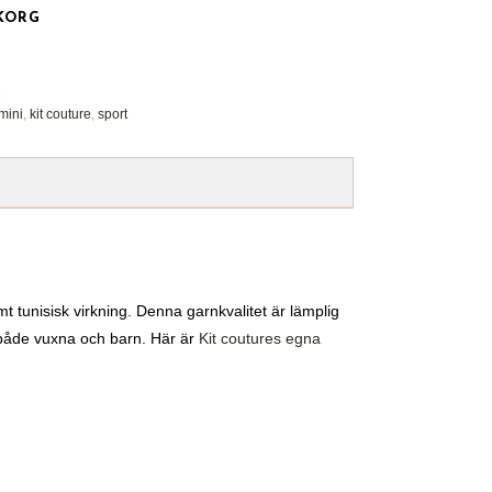
UKORG
e
mini
,
kit couture
,
sport
t tunisisk virkning. Denna garnkvalitet är lämplig
ör både vuxna och barn. Här är
Kit coutures egna