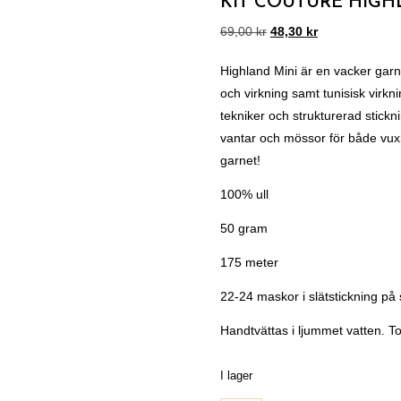
KIT COUTURE HIGH
69,00
kr
48,30
kr
Highland Mini är en vacker garnk
och virkning samt tunisisk virkni
tekniker och strukturerad stickning
vantar och mössor för både vux
garnet!
100% ull
50 gram
175 meter
22-24 maskor i slätstickning på
Handtvättas i ljummet vatten. To
I lager