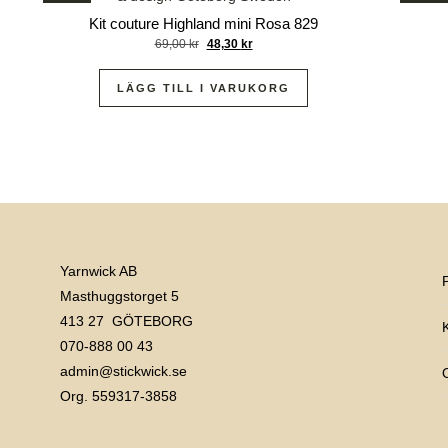
Kit couture Highland mini Rosa 829
69,00
kr
48,30
kr
LÄGG TILL I VARUKORG
Yarnwick AB
Masthuggstorget 5
413 27 GÖTEBORG
070-888 00 43
admin@stickwick.se
Org. 559317-3858