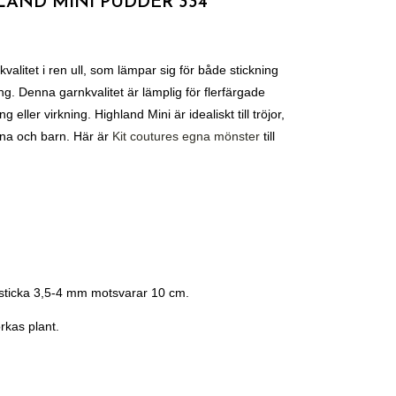
LAND MINI PUDDER 334
valitet i ren ull, som lämpar sig för både stickning
ng. Denna garnkvalitet är lämplig för flerfärgade
 eller virkning. Highland Mini är idealiskt till tröjor,
na och barn. Här är
Kit coutures egna mönster
till
 sticka 3,5-4 mm motsvarar 10 cm.
rkas plant.