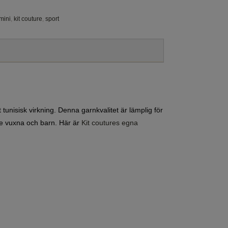
e
mini
,
kit couture
,
sport
tunisisk virkning. Denna garnkvalitet är lämplig för
både vuxna och barn. Här är
Kit coutures egna