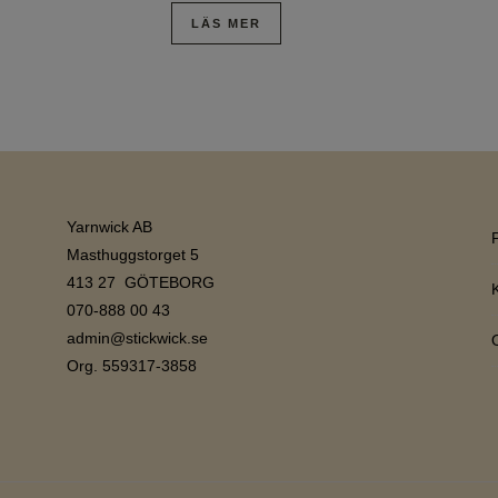
LÄS MER
Yarnwick AB
Masthuggstorget 5
413 27 GÖTEBORG
070-888 00 43
admin@stickwick.se
Org. 559317-3858