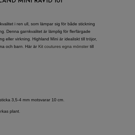
AND MINI RÅVID 101
valitet i ren ull, som lämpar sig för både stickning
ng. Denna garnkvalitet är lämplig för flerfärgade
 eller virkning. Highland Mini är idealiskt till tröjor,
na och barn. Här är
Kit coutures egna mönster
till
 sticka 3,5-4 mm motsvarar 10 cm.
rkas plant.