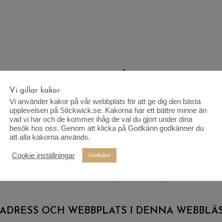
 COUTURE HIGHLAND MINI RÅVID 101”
Vi gillar kakor
riska fält är märkta
*
Vi använder kakor på vår webbplats för att ge dig den bästa
upplevelsen på Stickwick.se. Kakorna har ett bättre minne än
vad vi har och de kommer ihåg de val du gjort under dina
besök hos oss. Genom att klicka på Godkänn godkänner du
att alla kakorna används.
Cookie inställningar
Godkänn
TADRESS OCH WEBBPLATS I DENNA WEBBLÄS