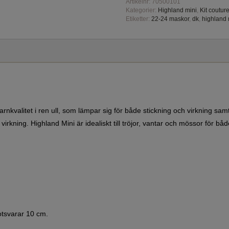
Artikelnr:
70500101
Kategorier:
Highland mini
,
Kit coutur
Etiketter:
22-24 maskor
,
dk
,
highland 
nkvalitet i ren ull, som lämpar sig för både stickning och virkning samt 
r virkning. Highland Mini är idealiskt till tröjor, vantar och mössor för 
otsvarar 10 cm.