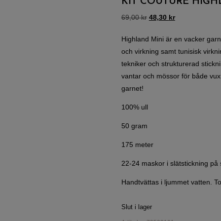
KIT COUTURE HIGHL
69,00
kr
48,30
kr
Highland Mini är en vacker garnk
och virkning samt tunisisk virkni
tekniker och strukturerad stickning
vantar och mössor för både vux
garnet!
100% ull
50 gram
175 meter
22-24 maskor i slätstickning på
Handtvättas i ljummet vatten. To
Slut i lager