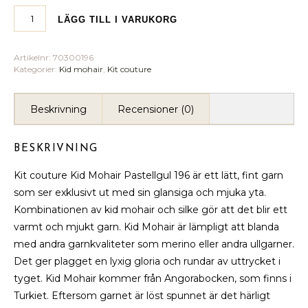
LÄGG TILL I VARUKORG
Artikelnr:
70300196
Kategorier:
Kid mohair
,
Kit couture
Beskrivning
Recensioner (0)
BESKRIVNING
Kit couture Kid Mohair Pastellgul 196 är ett lätt, fint garn
som ser exklusivt ut med sin glansiga och mjuka yta.
Kombinationen av kid mohair och silke gör att det blir ett
varmt och mjukt garn. Kid Mohair är lämpligt att blanda
med andra garnkvaliteter som merino eller andra ullgarner.
Det ger plagget en lyxig gloria och rundar av uttrycket i
tyget. Kid Mohair kommer från Angorabocken, som finns i
Turkiet. Eftersom garnet är löst spunnet är det härligt