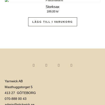
Storksax
189,00
kr
LÄGG TILL I VARUKORG
Yarnwick AB
Masthuggstorget 5
413 27 GÖTEBORG
070-888 00 43
admin@stickwick.se