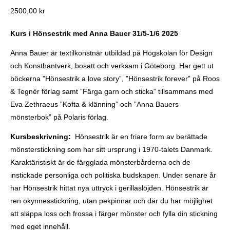
2500,00
kr
Kurs i Hönsestrik
med Anna Bauer 31/5-1/6 2025
Anna Bauer är textilkonstnär utbildad på Högskolan för Design
och Konsthantverk, bosatt och verksam i Göteborg. Har gett ut
böckerna ”Hönsestrik a love story”, ”Hönsestrik forever” på Roos
& Tegnér förlag samt ”Färga garn och sticka” tillsammans med
Eva Zethraeus ”Kofta & klänning” och ”Anna Bauers
mönsterbok” på Polaris förlag.
Kursbeskrivning:
Hönsestrik är en friare form av berättade
mönsterstickning som har sitt ursprung i 1970-talets Danmark.
Karaktäristiskt är de färgglada mönsterbårderna och de
instickade personliga och politiska budskapen. Under senare år
har Hönsestrik hittat nya uttryck i gerillaslöjden. Hönsestrik är
ren okynnesstickning, utan pekpinnar och där du har möjlighet
att släppa loss och frossa i färger mönster och fylla din stickning
med eget innehåll.