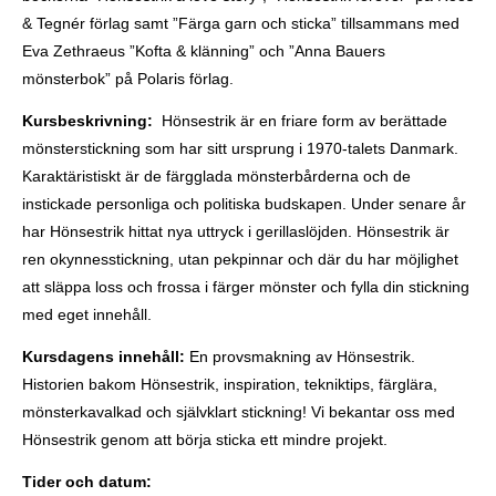
& Tegnér förlag samt ”Färga garn och sticka” tillsammans med
Eva Zethraeus ”Kofta & klänning” och ”Anna Bauers
mönsterbok” på Polaris förlag.
Kursbeskrivning:
Hönsestrik är en friare form av berättade
mönsterstickning som har sitt ursprung i 1970-talets Danmark.
Karaktäristiskt är de färgglada mönsterbårderna och de
instickade personliga och politiska budskapen. Under senare år
har Hönsestrik hittat nya uttryck i gerillaslöjden. Hönsestrik är
ren okynnesstickning, utan pekpinnar och där du har möjlighet
att släppa loss och frossa i färger mönster och fylla din stickning
med eget innehåll.
Kursdagens innehåll:
En provsmakning av Hönsestrik.
Historien bakom Hönsestrik, inspiration, tekniktips, färglära,
mönsterkavalkad och självklart stickning! Vi bekantar oss med
Hönsestrik genom att börja sticka ett mindre projekt.
Tider och datum: