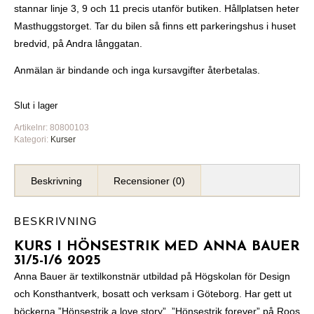
stannar linje 3, 9 och 11 precis utanför butiken. Hållplatsen heter
Masthuggstorget. Tar du bilen så finns ett parkeringshus i huset
bredvid, på Andra långgatan.
Anmälan är bindande och inga kursavgifter återbetalas.
Slut i lager
Artikelnr:
80800103
Kategori:
Kurser
Beskrivning
Recensioner (0)
BESKRIVNING
KURS I HÖNSESTRIK
MED ANNA BAUER
31/5-1/6 2025
Anna Bauer är textilkonstnär utbildad på Högskolan för Design
och Konsthantverk, bosatt och verksam i Göteborg. Har gett ut
böckerna ”Hönsestrik a love story”, ”Hönsestrik forever” på Roos