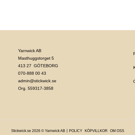
Yarnwick AB
Masthuggstorget 5
413 27 GÖTEBORG
070-888 00 43
admin@stickwick.se
Org. 559317-3858
Stickwick.se 2026 © Yarnwick AB
POLICY
KÖPVILLKOR
OM OSS