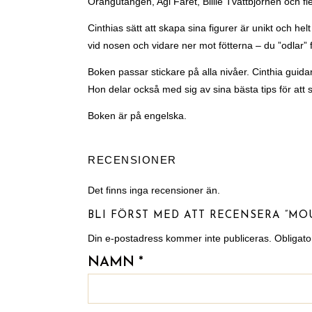
Orangutangen, Agi Fåret, Billie Tvättbjörnen och fl
Cinthias sätt att skapa sina figurer är unikt och he
vid nosen och vidare ner mot fötterna – du ”odlar
Boken passar stickare på alla nivåer. Cinthia guida
Hon delar också med sig av sina bästa tips för att 
Boken är på engelska.
RECENSIONER
Det finns inga recensioner än.
BLI FÖRST MED ATT RECENSERA ”MO
Din e-postadress kommer inte publiceras.
Obligato
NAMN
*