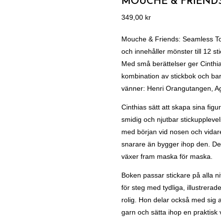
MOUCHE & FRIENDS
349,00
kr
Mouche & Friends: Seamless Toy
och innehåller mönster till 12 s
Med små berättelser ger Cinthia
kombination av stickbok och ba
vänner: Henri Orangutangen, Agi 
Cinthias sätt att skapa sina figu
smidig och njutbar stickupplevels
med början vid nosen och vidare
snarare än bygger ihop den. Det
växer fram maska för maska.
Boken passar stickare på alla n
för steg med tydliga, illustrera
rolig. Hon delar också med sig a
garn och sätta ihop en praktisk 