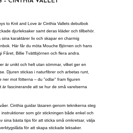
 – CINTHIA VALLET
s to Knit and Love är Cinthia Vallets debutbok
tickade djurleksaker samt deras kläder och tillbehör.
 sina karaktärer liv och skapar en charmig
rnbok. Här får du möta Mouche Björnen och hans
Fåret, Billie Tvättbjörnen och flera andra.
rer är unikt och helt utan sömmar, vilket ger en
e. Djuren stickas i naturfibrer och arbetas runt,
 ner mot fötterna – du ”odlar” fram figuren
 är fascinerande att se hur de små varelserna
ivåer. Cinthia guidar läsaren genom teknikerna steg
de instruktioner som gör stickningen både enkel och
v sina bästa tips för att sticka små omkretsar, välja
verktygslåda för att skapa stickade leksaker.