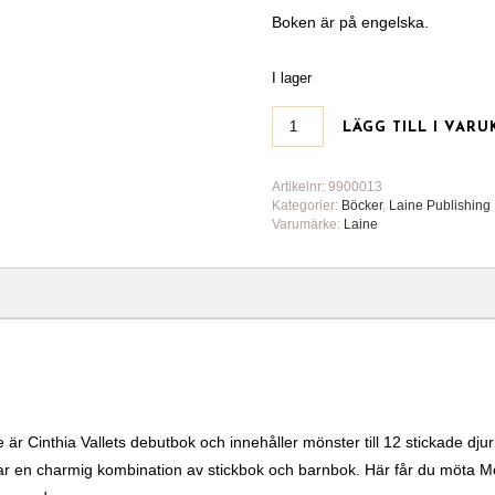
Boken är på engelska.
I lager
LÄGG TILL I VAR
Artikelnr:
9900013
Kategorier:
Böcker
,
Laine Publishing
Varumärke:
Laine
r Cinthia Vallets debutbok och innehåller mönster till 12 stickade dju
kapar en charmig kombination av stickbok och barnbok. Här får du möta