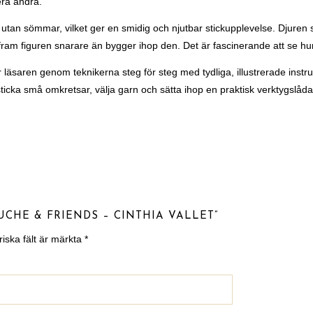
era andra.
lt utan sömmar, vilket ger en smidig och njutbar stickupplevelse. Djuren 
” fram figuren snarare än bygger ihop den. Det är fascinerande att se 
r läsaren genom teknikerna steg för steg med tydliga, illustrerade instr
sticka små omkretsar, välja garn och sätta ihop en praktisk verktygslåda
UCHE & FRIENDS – CINTHIA VALLET”
riska fält är märkta
*