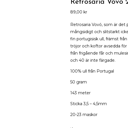
Retrosaria Vovo 
89,00
kr
Retrosaria Vovó, som är det p
mångsidigt och slitstarkt ick
fin portugisisk ull, främst frå
tröjor och koftor avsedda för 
från frigående får och mules
och 40 är inte färgade.
100% ull från Portugal
50 gram
143 meter
Sticka 3,5 – 4,5mm
20-23 maskor