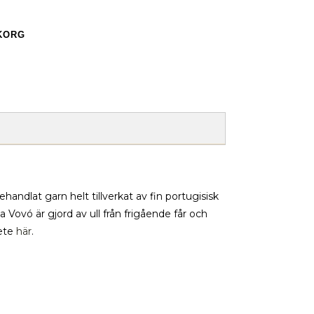
UKORG
andlat garn helt tillverkat av fin portugisisk
ia Vovó är gjord av ull från frigående får och
bete
här
.