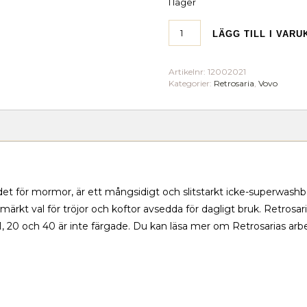
I lager
LÄGG TILL I VAR
Artikelnr:
12002021
Kategorier:
Retrosaria
,
Vovo
et för mormor, är ett mångsidigt och slitstarkt icke-superwashbeh
utmärkt val för tröjor och koftor avsedda för dagligt bruk. Retrosar
, 20 och 40 är inte färgade. Du kan läsa mer om Retrosarias ar