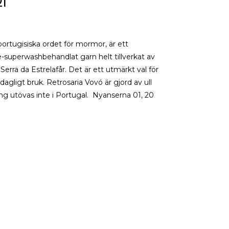
21
ortugisiska ordet för mormor, är ett
e-superwashbehandlat garn helt tillverkat av
n Serra da Estrelafår. Det är ett utmärkt val för
dagligt bruk. Retrosaria Vovó är gjord av ull
ing utövas inte i Portugal. Nyanserna 01, 20