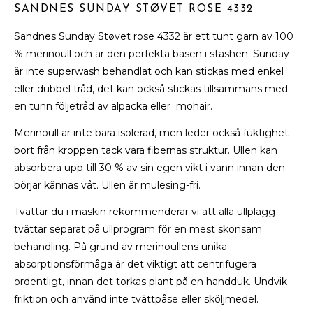
SANDNES SUNDAY STØVET ROSE 4332
Sandnes Sunday Støvet rose 4332 är ett tunt garn av 100
% merinoull och är den perfekta basen i stashen. Sunday
är inte superwash behandlat och kan stickas med enkel
eller dubbel tråd, det kan också stickas tillsammans med
en tunn följetråd av alpacka eller mohair.
Merinoull är inte bara isolerad, men leder också fuktighet
bort från kroppen tack vara fibernas struktur. Ullen kan
absorbera upp till 30 % av sin egen vikt i vann innan den
börjar kännas våt. Ullen är mulesing-fri.
Tvättar du i maskin rekommenderar vi att alla ullplagg
tvättar separat på ullprogram för en mest skonsam
behandling. På grund av merinoullens unika
absorptionsförmåga är det viktigt att centrifugera
ordentligt, innan det torkas plant på en handduk. Undvik
friktion och använd inte tvättpåse eller sköljmedel.