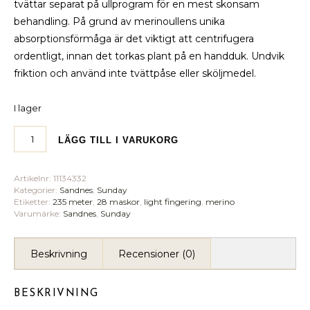
tvättar separat på ullprogram för en mest skonsam
behandling. På grund av merinoullens unika
absorptionsförmåga är det viktigt att centrifugera
ordentligt, innan det torkas plant på en handduk. Undvik
friktion och använd inte tvättpåse eller sköljmedel.
I lager
LÄGG TILL I VARUKORG
Artikelnr:
11134332
Kategorier:
Sandnes
,
Sunday
Etiketter:
235 meter
,
28 maskor
,
light fingering
,
merino
Varumärke:
Sandnes
,
Sunday
Beskrivning
Recensioner (0)
BESKRIVNING