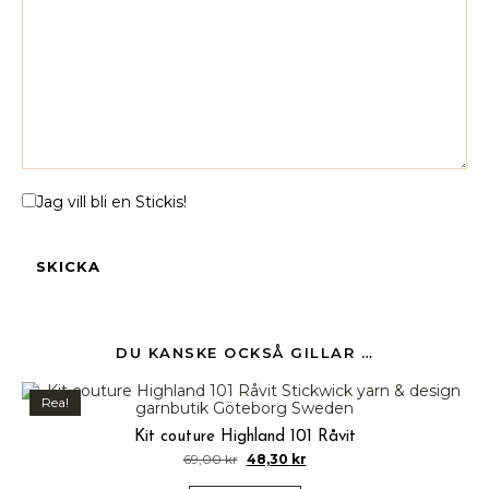
Jag vill bli en Stickis!
DU KANSKE OCKSÅ GILLAR …
Rea!
Kit couture Highland 101 Råvit
69,00
kr
48,30
kr