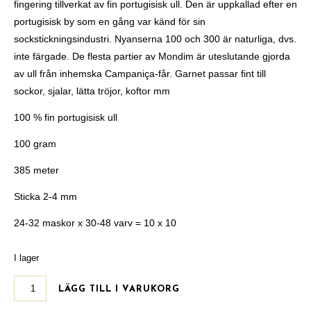
fingering tillverkat av fin portugisisk ull. Den är uppkallad efter en
portugisisk by som en gång var känd för sin
sockstickningsindustri. Nyanserna 100 och 300 är naturliga, dvs.
inte färgade. De flesta partier av Mondim är uteslutande gjorda
av ull från inhemska Campaniça-får. Garnet passar fint till
sockor, sjalar, lätta tröjor, koftor mm
100 % fin portugisisk ull
100 gram
385 meter
Sticka 2-4 mm
24-32 maskor x 30-48 varv = 10 x 10
I lager
LÄGG TILL I VARUKORG