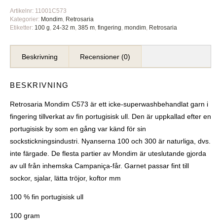
Artikelnr:
11001C573
Kategorier:
Mondim
,
Retrosaria
Etiketter:
100 g
,
24-32 m
,
385 m
,
fingering
,
mondim
,
Retrosaria
Beskrivning
Recensioner (0)
BESKRIVNING
Retrosaria Mondim C573 är ett icke-superwashbehandlat garn i
fingering tillverkat av fin portugisisk ull. Den är uppkallad efter en
portugisisk by som en gång var känd för sin
sockstickningsindustri. Nyanserna 100 och 300 är naturliga, dvs.
inte färgade. De flesta partier av Mondim är uteslutande gjorda
av ull från inhemska Campaniça-får. Garnet passar fint till
sockor, sjalar, lätta tröjor, koftor mm
100 % fin portugisisk ull
100 gram